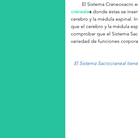
         El Sistema Craneosac
craneale
s 
donde éstas se insert
cerebro y la médula espinal. I
que el cerebro y la médula esp
comprobar que el Sistema Sacr
variedad de funciones corpora
 El Sistema Sacrocraneal tiene la función vital de mantener el medio en el que funciona 