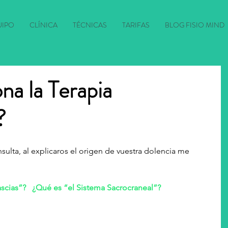
UIPO
CLÍNICA
TÉCNICAS
TARIFAS
BLOG FISIO MIND
na la Terapia
?
scias”?   ¿Qué es “el Sistema Sacrocraneal”?