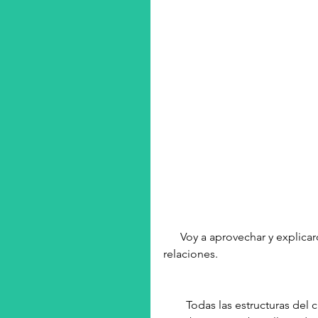
      Voy a aprovechar y explicaros brevemente y de forma sencilla este sistema y sus 
relaciones.
        Todas las estructuras del cuerpo (músculo, vasos, vísceras...) están recubiertas por 