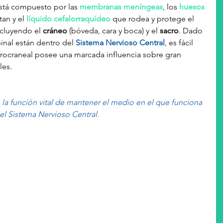
ro está compuesto por las 
membranas meníngeas
, los 
huesos 
an y el 
líquido cefalorraquídeo 
que rodea y protege el 
ncluyendo el 
cráneo
 (bóveda, cara y boca) y el
 sacro
. Dado 
inal están dentro del 
Sistema Nervioso Central
, es fácil 
ocraneal posee una marcada influencia sobre gran 
les.
el Sistema Nervioso Central.