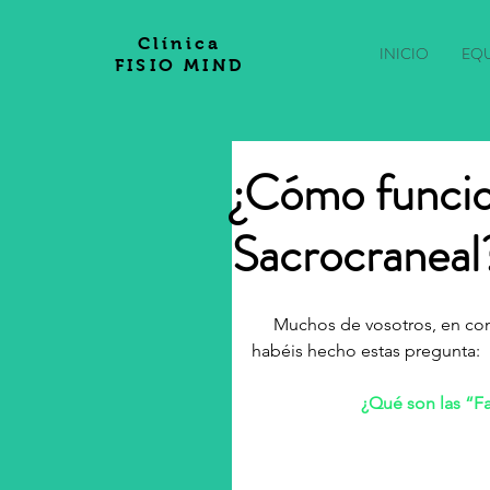
Clínica
INICIO
EQ
FISIO MIND
¿Cómo funcio
Sacrocraneal
     Muchos de vosotros, en consulta, al explicaros el origen de vuestra dolencia me 
habéis hecho estas pregunta:
¿Qué son las “Fa