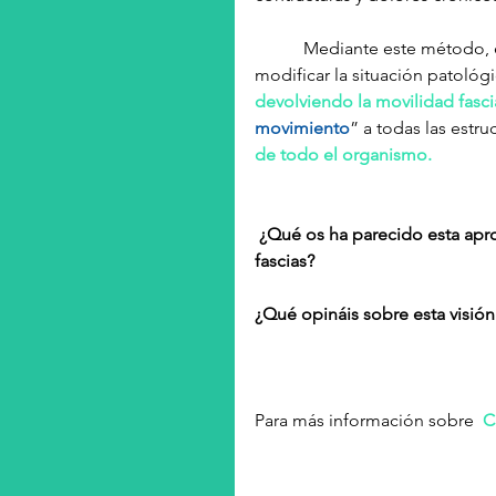
           Mediante este método, el fisioterapeuta en lugar de actuar sobre el cuerpo para 
modificar la situación patológi
devolviendo la movilidad fasci
movimiento
” a todas las estru
de todo el organismo.
 ¿Qué os ha parecido esta aproximación al Sistema Sacrocraneal y su relación con las 
fascias?
¿Qué opináis sobre esta visión
Para más información sobre  
C